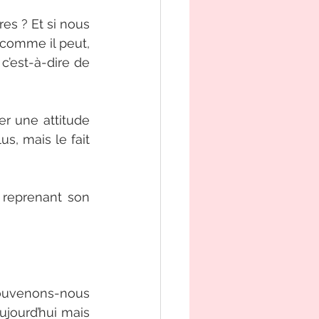
es ? Et si nous 
comme il peut, 
’est-à-dire de 
er une attitude 
s, mais le fait 
 reprenant son 
ouvenons-nous 
jourd’hui mais 