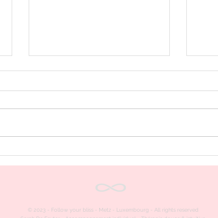
30 juin 2026, Pleine Lune
Vos 
des Fraises
témo
voya
en m
​© 2023 - Follow your bliss - Metz - Luxembourg - All rights reserved