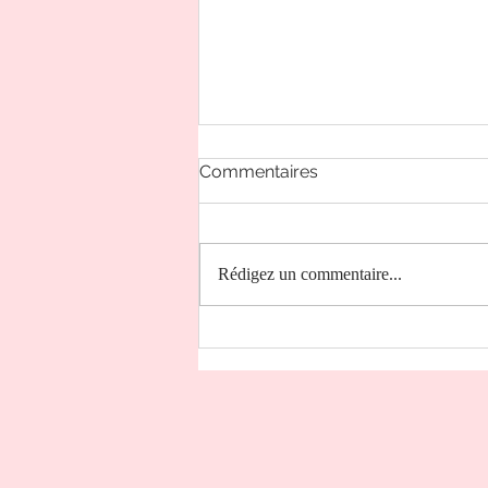
Commentaires
Rédigez un commentaire...
La Tortue, Animal Totem
tout au long de 2026 !