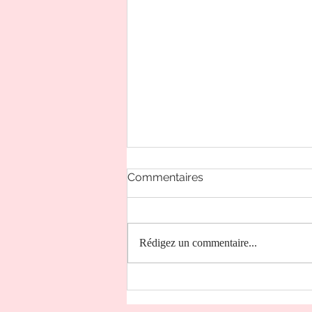
Commentaires
Rédigez un commentaire...
Le 8/8, apogée du Portail
du Lion !