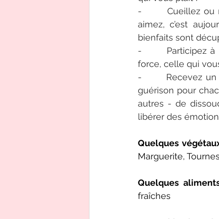
-       Cueillez o
aimez, c’est aujour
bienfaits sont décu
-       Participez 
force, celle qui vo
-       Recevez un
guérison pour chacu
autres - de dissou
libérer des émotion
Quelques végétaux 
Marguerite, Tourne
Quelques aliments
fraîches