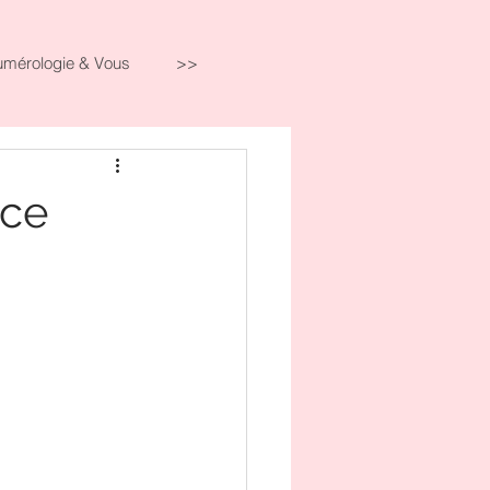
umérologie & Vous
>>
ice